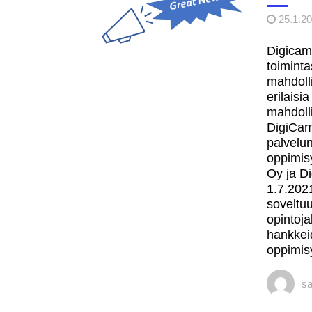
25.1.2
Digitaal
5.5.2021
korkeakoulussa -w
Digicam
toimint
DigiCam
29.6.2021
mahdoll
erilaisi
mahdolli
DigiCam
palvelu
oppimis
Oy ja D
1.7.202
soveltuu
opintoj
hankkei
oppimis
sa