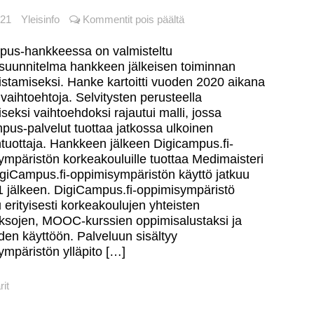
artikkelissa
021
Yleisinfo
Kommentit pois päältä
inen saavutettavuus
DigiCampus.fi
ebinaari 21.5.2021
-
pus-hankkeessa on valmisteltu
oppimisympäristön
asuunnitelma hankkeen jälkeisen toiminnan
pus.fi 1.7.2021 lähtien
jatko
istamiseksi. Hanke kartoitti vuoden 2020 aikana
on
a vaihtoehtoja. Selvitysten perusteella
varmistunut
seksi vaihtoehdoksi rajautui malli, jossa
pus-palvelut tuottaa jatkossa ulkoinen
ntuottaja. Hankkeen jälkeen Digicampus.fi-
ympäristön korkeakouluille tuottaa Medimaisteri
igiCampus.fi-oppimisympäristön käyttö jatkuu
1 jälkeen. DigiCampus.fi-oppimisympäristö
 erityisesti korkeakoulujen yhteisten
aksojen, MOOC-kurssien oppimisalustaksi ja
den käyttöön. Palveluun sisältyy
ympäristön ylläpito […]
rit