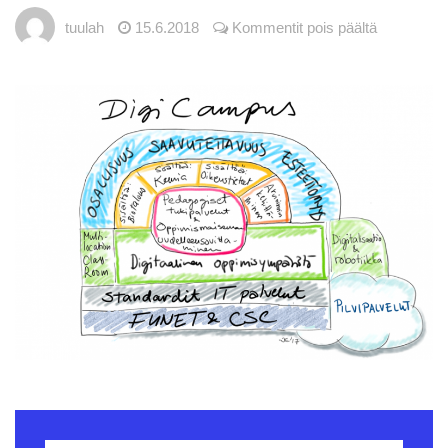
artikkeliss
tuulah
15.6.2018
Kommentit pois päältä
Katso miltä
6.5.2021
Osahankke
uudistuva DigiCampus.fi-
ympäristö näyttää
Digitaalinen
5.5.2021
saavutettavuus
korkeakoulussa -webinaari
21.5.2021
DigiCampus.fi
29.6.2021
1.7.2021 lähtien