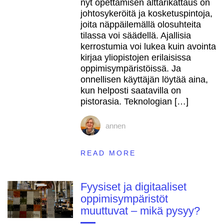
kehittämiselle
nyt opettamisen alttarikattaus on
johtosykeröitä ja kosketuspintoja,
joita näppäilemällä olosuhteita
tilassa voi säädellä. Ajallisia
kerrostumia voi lukea kuin avointa
kirjaa yliopistojen erilaisissa
oppimisympäristöissä. Ja
onnellisen käyttäjän löytää aina,
kun helposti saatavilla on
pistorasia. Teknologian […]
annen
READ MORE
Fyysiset ja digitaaliset
oppimisympäristöt
muuttuvat – mikä pysyy?