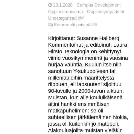
20.1.2020
Campus Development
Oppimismaisema
Oppimisympäristöt
Uncategorized @fi
artikkelissa
Kommentit pois päältä
Fyysiset
ja
Kirjoittanut: Susanne Hallberg
digitaaliset
Kommentoinut ja editoinut: Laura
oppimisympäristöt
Hirsto Teknologia on kehittynyt
muuttuvat
viime vuosikymmeninä ja vuosina
–
hurjaa vauhtia. Kuulun itse niin
mikä
sanottuun Y-sukupolveen tai
pysyy?
milleniaaleihin määrittelystä
riippuen, eli lapsuuteni sijoittuu
90-luvulle ja 2000-luvun alkuun.
Muistan, kun alle kouluikäisenä
äitini hankki ensimmäisen
matkapuhelimen: se oli
suhteellisen järkälemäinen Nokia,
jossa oli kuitenkin jo matopeli.
Alakouluajoilta muistan vieläkin