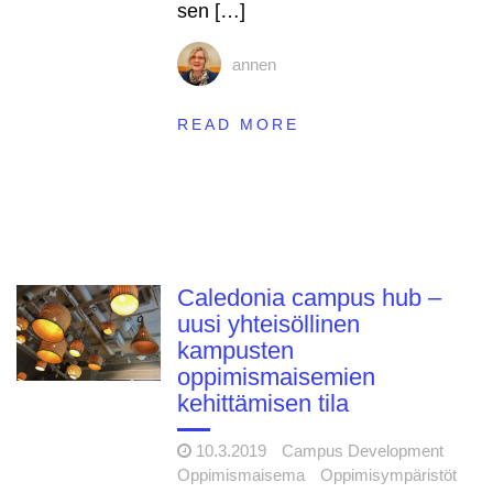
sen […]
annen
READ MORE
Caledonia campus hub –
uusi yhteisöllinen
kampusten
oppimismaisemien
kehittämisen tila
10.3.2019
Campus Development
Oppimismaisema
Oppimisympäristöt