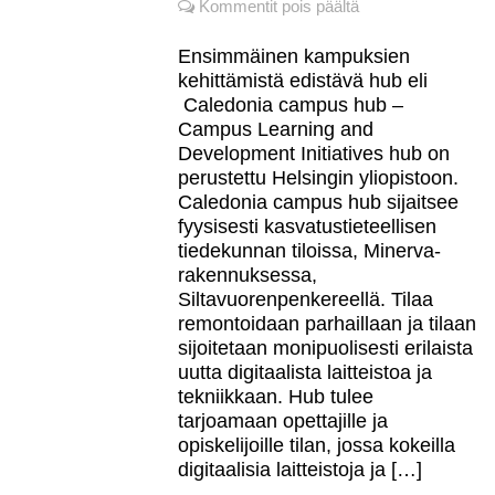
artikkelissa
Kommentit pois päältä
Caledonia
campus
Ensimmäinen kampuksien
hub
kehittämistä edistävä hub eli
–
Caledonia campus hub –
uusi
Campus Learning and
yhteisöllinen
Development Initiatives hub on
kampusten
perustettu Helsingin yliopistoon.
oppimismaisemien
Caledonia campus hub sijaitsee
kehittämisen
fyysisesti kasvatustieteellisen
tila
tiedekunnan tiloissa, Minerva-
rakennuksessa,
Siltavuorenpenkereellä. Tilaa
remontoidaan parhaillaan ja tilaan
sijoitetaan monipuolisesti erilaista
uutta digitaalista laitteistoa ja
tekniikkaan. Hub tulee
tarjoamaan opettajille ja
opiskelijoille tilan, jossa kokeilla
digitaalisia laitteistoja ja […]