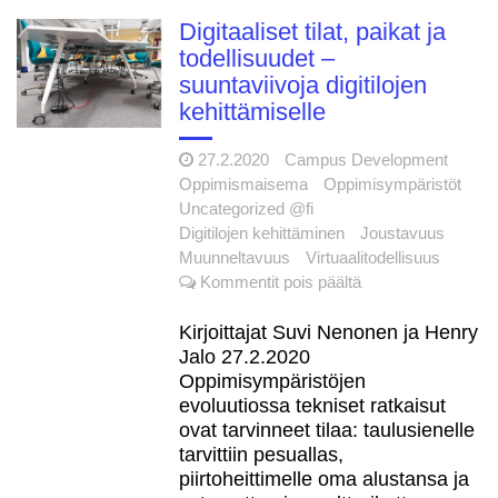
Digitaaliset tilat, paikat ja
Katso miltä
6.5.2021
todellisuudet –
uudistuva DigiCampus.fi-
suuntaviivoja digitilojen
ympäristö näyttää
kehittämiselle
Digitaalinen
5.5.2021
27.2.2020
Campus Development
saavutettavuus
Oppimismaisema
Oppimisympäristöt
korkeakoulussa -webinaari
Uncategorized @fi
21.5.2021
Digitilojen kehittäminen
Joustavuus
DigiCampus.fi
29.6.2021
Muunneltavuus
Virtuaalitodellisuus
1.7.2021 lähtien
artikkelissa
Kommentit pois päältä
Digitaaliset
tilat,
Kirjoittajat Suvi Nenonen ja Henry
paikat
Jalo 27.2.2020
ja
Oppimisympäristöjen
todellisuudet
evoluutiossa tekniset ratkaisut
–
ovat tarvinneet tilaa: taulusienelle
suuntaviivoja
tarvittiin pesuallas,
digitilojen
piirtoheittimelle oma alustansa ja