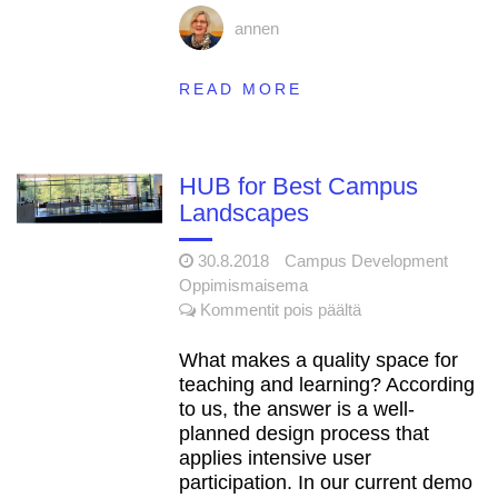
annen
READ MORE
HUB for Best Campus
Landscapes
30.8.2018
Campus Development
Oppimismaisema
artikkelissa
Kommentit pois päältä
HUB
for
What makes a quality space for
Best
teaching and learning? According
Campus
to us, the answer is a well-
Landscapes
planned design process that
applies intensive user
participation. In our current demo