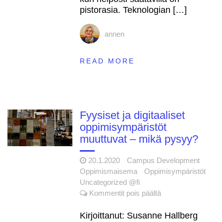
pistorasia. Teknologian […]
annen
READ MORE
Fyysiset ja digitaaliset
oppimisympäristöt
muuttuvat – mikä pysyy?
20.1.2020
Campus Development
Oppimismaisema
Oppimisympäristöt
Uncategorized @fi
artikkelissa
Kommentit pois päältä
Fyysiset
ja
Kirjoittanut: Susanne Hallberg