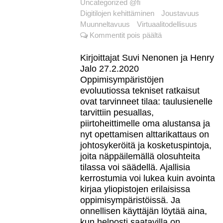
Uncategorized @fi
Digitilojen kehittäminen
Joustavuus
Muunneltavuus
Virtuaalitodellisuus
artikkelissa
Kommentit pois päältä
Digitaaliset
tilat,
Kirjoittajat Suvi Nenonen ja Henry
paikat
Jalo 27.2.2020
ja
Oppimisympäristöjen
todellisuudet
evoluutiossa tekniset ratkaisut
–
ovat tarvinneet tilaa: taulusienelle
suuntaviivoja
tarvittiin pesuallas,
digitilojen
piirtoheittimelle oma alustansa ja
kehittämiselle
nyt opettamisen alttarikattaus on
johtosykeröitä ja kosketuspintoja,
joita näppäilemällä olosuhteita
tilassa voi säädellä. Ajallisia
kerrostumia voi lukea kuin avointa
kirjaa yliopistojen erilaisissa
oppimisympäristöissä. Ja
onnellisen käyttäjän löytää aina,
kun helposti saatavilla on