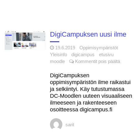
DigiCampuksen uusi ilme
19.6.2019
Oppimisympäristöt
Yleisinfo
digicampus
etusivu
artikkelis
moodle
Kommentit pois päältä
DigiCam
uusi
DigiCampuksen
ilme
oppimisympäristön ilme raikastui
ja selkiintyi. Käy tutustumassa
DC-Moodlen uuteen visuaaliseen
ilmeeseen ja rakenteeseen
osoitteessa digicampus.fi
sarit