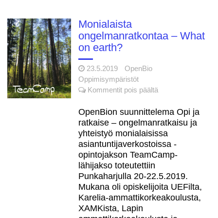
Monialaista
ongelmanratkontaa – What
on earth?
23.5.2019
OpenBio
Oppimisympäristöt
artikkelissa
Kommentit pois päältä
Monialaista
ongelmanratkonta
OpenBion suunnittelema Opi ja
–
ratkaise – ongelmanratkaisu ja
What
yhteistyö monialaisissa
on
asiantuntijaverkostoissa -
earth?
opintojakson TeamCamp-
lähijakso toteutettiin
Punkaharjulla 20-22.5.2019.
Mukana oli opiskelijoita UEFilta,
Karelia-ammattikorkeakoulusta,
XAMKista, Lapin