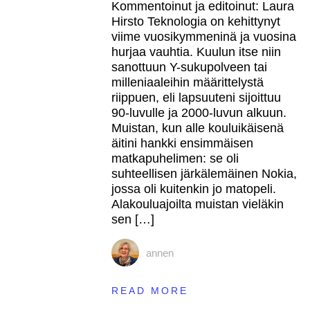
digitaaliset
Kommentoinut ja editoinut: Laura
oppimisympäristöt
Hirsto Teknologia on kehittynyt
muuttuvat
viime vuosikymmeninä ja vuosina
–
hurjaa vauhtia. Kuulun itse niin
mikä
sanottuun Y-sukupolveen tai
pysyy?
milleniaaleihin määrittelystä
riippuen, eli lapsuuteni sijoittuu
90-luvulle ja 2000-luvun alkuun.
Muistan, kun alle kouluikäisenä
äitini hankki ensimmäisen
matkapuhelimen: se oli
suhteellisen järkälemäinen Nokia,
jossa oli kuitenkin jo matopeli.
Alakouluajoilta muistan vieläkin
sen […]
annen
READ MORE