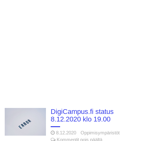
DigiCampus.fi status
8.12.2020 klo 19.00
8.12.2020
Oppimisympäristöt
artikkelissa
Kommentit pois päältä