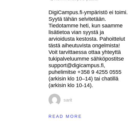
DigiCampus.fi
status
DigiCampus.fi-ympäristö ei toimi.
8.12.2020
Syytä tähän selvitetään.
klo
Tiedotamme heti, kun saamme
19.00
lisätietoa vian syystä ja
arvioidusta kestosta. Pahoittelut
tästä aiheutuvista ongelmista!
Voit tarvittaessa ottaa yhteyttä
tukipalveluumme sähköpostitse
support@digicampus.fi,
puhelimitse +358 9 4255 0555
(arkisin klo 10–14) tai chatillä
(arkisin klo 10-14).
sarit
READ MORE