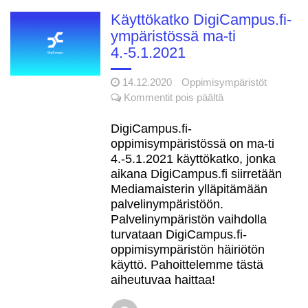
Käyttökatko DigiCampus.fi-
Katso miltä
6.5.2021
ympäristössä ma-ti
uudistuva DigiCampus.fi-
4.-5.1.2021
ympäristö näyttää
14.12.2020
Oppimisympäristöt
Digitaalinen
5.5.2021
artikkelissa
Kommentit pois päältä
saavutettavuus
Käyttökatko
korkeakoulussa -webinaari
DigiCampus.fi-
DigiCampus.fi-
21.5.2021
ympäristössä
oppimisympäristössä on ma-ti
DigiCampus.fi
29.6.2021
ma-
4.-5.1.2021 käyttökatko, jonka
1.7.2021 lähtien
ti
aikana DigiCampus.fi siirretään
4.-5.1.2021
Mediamaisterin ylläpitämään
palvelinympäristöön.
Palvelinympäristön vaihdolla
turvataan DigiCampus.fi-
oppimisympäristön häiriötön
käyttö. Pahoittelemme tästä
aiheutuvaa haittaa!