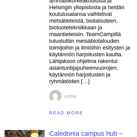
ammattikorkeakoulusta ja
Helsingin yliopistosta ja heidän
koulutusalansa vaihtelivat
metsätieteistä, biotalouteen,
biotuotetekniikkaan ja
maantieteisiin. TeamCampillä
tutustuttiin metsäbiotalouden
toimijoihin ja ilmiöihin esitysten ja
käytännön harjoitusten kautta.
Lähijakson ohjelma rakentui
asiantuntijapuheenvuorojen,
käytännön harjoitusten ja
ryhmätöiden […]
pirittat
READ MORE
Caledonia campus hub –