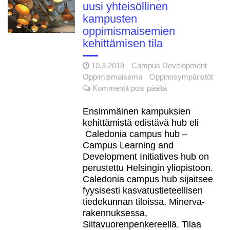
uusi yhteisöllinen
kampusten
oppimismaisemien
kehittämisen tila
10.3.2019
Campus Development
Oppimismaisema
Oppimisympäristöt
artikkelissa
Kommentit pois päältä
Caledonia
campus
Ensimmäinen kampuksien
hub
kehittämistä edistävä hub eli
–
Caledonia campus hub –
uusi
Campus Learning and
yhteisöllinen
Development Initiatives hub on
kampusten
perustettu Helsingin yliopistoon.
oppimismaisemien
Caledonia campus hub sijaitsee
kehittämisen
fyysisesti kasvatustieteellisen
tila
tiedekunnan tiloissa, Minerva-
rakennuksessa,
Siltavuorenpenkereellä. Tilaa