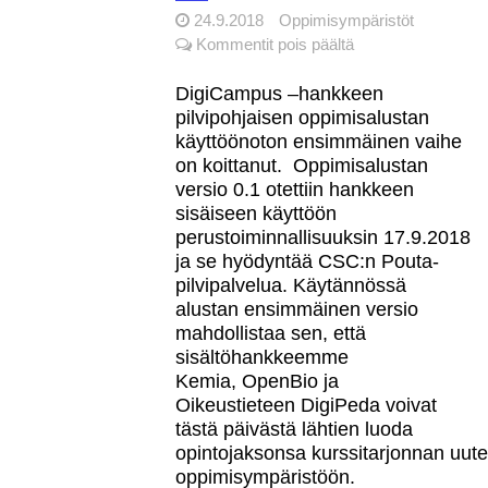
24.9.2018
Oppimisympäristöt
artikkelissa
Kommentit pois päältä
DigiCampus
oppimisalusta
DigiCampus –hankkeen
on
pilvipohjaisen oppimisalustan
avattu
käyttöönoton ensimmäinen vaihe
hankkeen
on koittanut. Oppimisalustan
sisäiseen
versio 0.1 otettiin hankkeen
käyttöön
sisäiseen käyttöön
perustoiminnallisuuksin 17.9.2018
ja se hyödyntää CSC:n Pouta-
pilvipalvelua. Käytännössä
alustan ensimmäinen versio
mahdollistaa sen, että
sisältöhankkeemme
Kemia, OpenBio ja
Oikeustieteen DigiPeda voivat
tästä päivästä lähtien luoda
opintojaksonsa kurssitarjonnan uut
oppimisympäristöön.