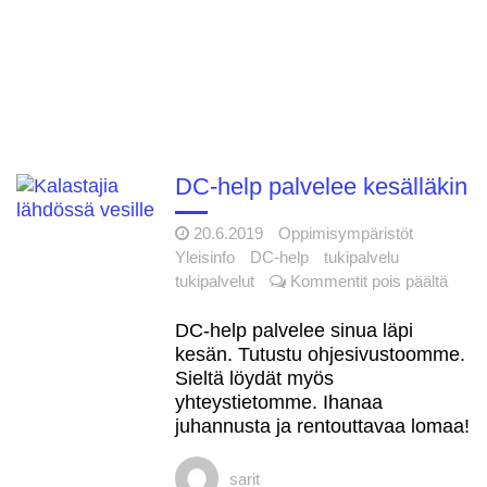
DC-help palvelee kesälläkin
20.6.2019
Oppimisympäristöt
Yleisinfo
DC-help
tukipalvelu
artik
tukipalvelut
Kommentit pois päältä
DC-
help
DC-help palvelee sinua läpi
palve
kesän. Tutustu ohjesivustoomme.
kesäl
Sieltä löydät myös
yhteystietomme. Ihanaa
juhannusta ja rentouttavaa lomaa!
sarit