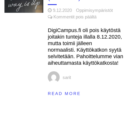
9.12.2020
Oppimisympäristöt
artikkelissa
Kommentit pois päältä
DigiCampus.fi
toimii
DigiCampus.fi oli pois käytöstä
jälleen
joitakin tunteja illalla 8.12.2020,
(9.12.2020)
mutta toimii jälleen
normaalisti. Käyttökatkon syytä
selvitetään. Pahoittelumme vian
aiheuttamasta käyttökatkosta!
sarit
READ MORE