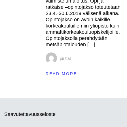
valmistelun aloitus. Opi ja
ratkaise –opintojakso toteutetaan
23.4.-30.6.2019 välisenä aikana.
Opintojakso on avoin kaikille
korkeakouluille niin yliopisto kuin
ammattikorkeakouluopiskelijoille.
Opintojaksolla perehdytään
metsäbiotalouden […]
pirittat
READ MORE
Saavutettavuusseloste