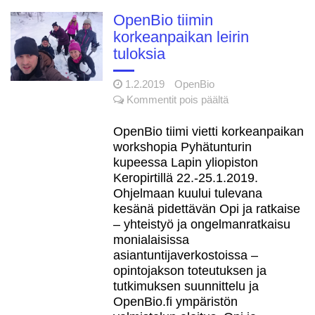
DigiCampus -hankkeen
loppuwebinaariin 11.6.2021
OpenBio tiimin
korkeanpaikan leirin
Katso miltä
6.5.2021
tuloksia
uudistuva DigiCampus.fi-
ympäristö näyttää
1.2.2019
OpenBio
artikkelissa
Kommentit pois päältä
Digitaalinen
5.5.2021
OpenBio
saavutettavuus
tiimin
OpenBio tiimi vietti korkeanpaikan
korkeakoulussa -webinaari
korkeanpaikan
workshopia Pyhätunturin
21.5.2021
leirin
kupeessa Lapin yliopiston
DigiCampus.fi
29.6.2021
tuloksia
Keropirtillä 22.-25.1.2019.
1.7.2021 lähtien
Ohjelmaan kuului tulevana
kesänä pidettävän Opi ja ratkaise
– yhteistyö ja ongelmanratkaisu
monialaisissa
asiantuntijaverkostoissa –
opintojakson toteutuksen ja
tutkimuksen suunnittelu ja
OpenBio.fi ympäristön