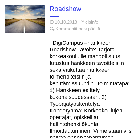
DigiCampus -hankkeen
loppuwebinaariin 11.6.2021
Roadshow
Katso miltä
6.5.2021
10.10.2018
Yleisinfo
uudistuva DigiCampus.fi-
artikkelissa
Kommentit pois päältä
ympäristö näyttää
Roadshow
DigiCampus –hankkeen
Digitaalinen
Roadshow Tavoite: Tarjota
5.5.2021
saavutettavuus
korkeakouluille mahdollisuus
korkeakoulussa -webinaari
tutustua hankkeen tavoitteisiin
21.5.2021
sekä vaikuttaa hankkeen
DigiCampus.fi
toimenpiteisiin ja
29.6.2021
1.7.2021 lähtien
kehittämissuuntiin. Toimintatapa:
1) Hankkeen esittely
kokonaisuudessaan, 2)
Työpajatyöskentelyä
Kohderyhmä: Korkeakoulujen
opettajat, opiskelijat,
hallintohenkilökunta.
Ilmoittautuminen: Viimeistään viisi
päivää ennen tapahtumaa