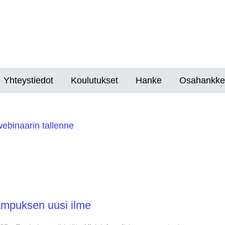
pus.fi 1.7.2021 lähtien
Yhteystiedot
Koulutukset
Hanke
Osahankke
ebinaarin tallenne
äyttökatko ti 1.6. klo 16-17 / En
 tisdagen den 1 juni 2021 kl. 16-
uloa DigiCampus -hankkeen
1.6.2021
mpuksen uusi ilme
ltä uudistuva DigiCampus.fi-