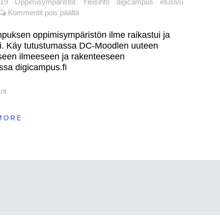
019
Oppimisympäristöt
Yleisinfo
digicampus
etusivu
artikkelissa
Kommentit pois päältä
inen saavutettavuus
DigiCampuksen
ebinaari 21.5.2021
uusi
puksen oppimisympäristön ilme raikastui ja
ilme
tyi. Käy tutustumassa DC-Moodlen uuteen
pus.fi 1.7.2021 lähtien
iseen ilmeeseen ja rakenteeseen
essa digicampus.fi
rit
MORE