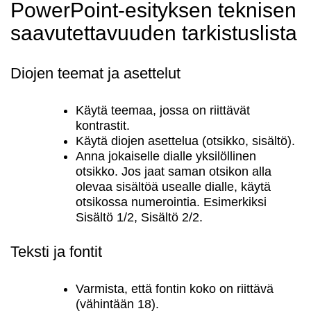
PowerPoint-esityksen teknisen
saavutettavuuden tarkistuslista
Katso miltä
6.5.2021
uudistuva DigiCampus.fi-
ympäristö näyttää
Diojen teemat ja asettelut
Digitaalinen
5.5.2021
saavutettavuus
Käytä teemaa, jossa on riittävät
korkeakoulussa -webinaari
kontrastit.
21.5.2021
Käytä diojen asettelua (otsikko, sisältö).
DigiCampus.fi
29.6.2021
Anna jokaiselle dialle yksilöllinen
1.7.2021 lähtien
otsikko. Jos jaat saman otsikon alla
olevaa sisältöä usealle dialle, käytä
otsikossa numerointia. Esimerkiksi
Sisältö 1/2, Sisältö 2/2.
Teksti ja fontit
Varmista, että fontin koko on riittävä
(vähintään 18).