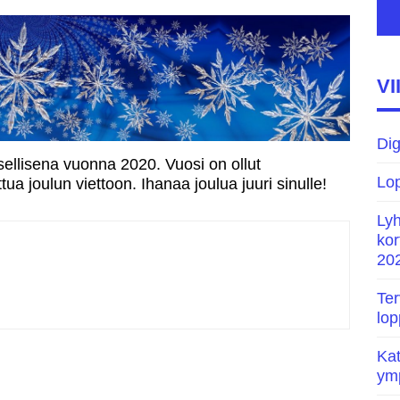
joulua
inen saavutettavuus
ja
onnellista
ebinaari 21.5.2021
uutta
vuotta
pus.fi 1.7.2021 lähtien
VI
2021!
Dig
sellisena vuonna 2020. Vuosi on ollut
Lop
tua joulun viettoon. Ihanaa joulua juuri sinulle!
Lyh
kor
202
Te
lop
Kat
ymp