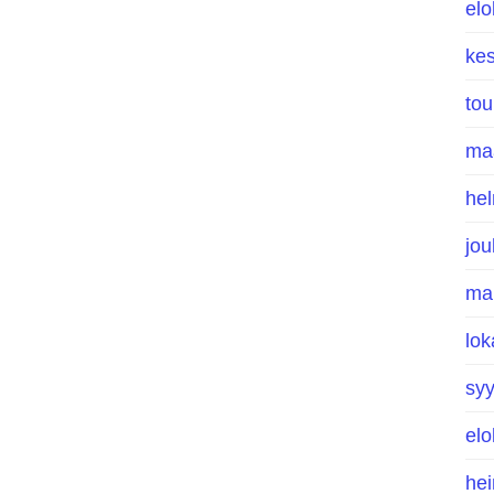
el
ke
to
ma
he
jo
ma
lo
sy
el
he