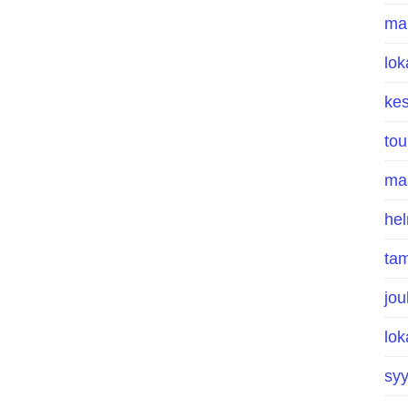
ma
lo
ke
to
ma
he
ta
jo
lo
sy