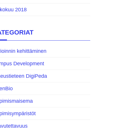
ukokuu 2018
ATEGORIAT
ioinnin kehittäminen
mpus Development
eustieteen DigiPeda
enBio
pimismaisema
pimisympäristöt
avutettavuus