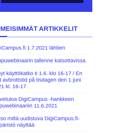
IMEISIMMÄT ARTIKKELIT
iCampus.fi 1.7.2021 lähtien
puwebinaarin tallenne katsottavissa
yt käyttökatko ti 1.6. klo 16-17 / En
t avbrottstid på tisdagen den 1 juni
1 kl. 16-17
rvetuloa DigiCampus -hankkeen
puwebinaariin 11.6.2021
so miltä uudistuva DigiCampus.fi-
äristö näyttää