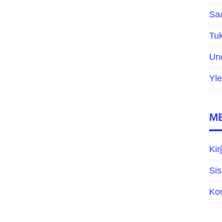
Saa
Tuk
Un
Yle
M
Kir
Sis
Ko