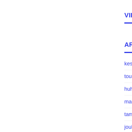
V
A
ke
to
hu
ma
ta
jo