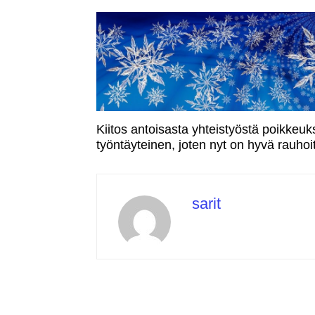
Digitaal
5.5.2021
korkeakoulussa -w
DigiCam
29.6.2021
Kiitos antoisasta yhteistyöstä poikkeuk
työntäyteinen, joten nyt on hyvä rauhoit
sarit