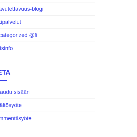
vutettavuus-blogi
ipalvelut
categorized @fi
isinfo
ETA
jaudu sisään
ältösyöte
mmenttisyöte