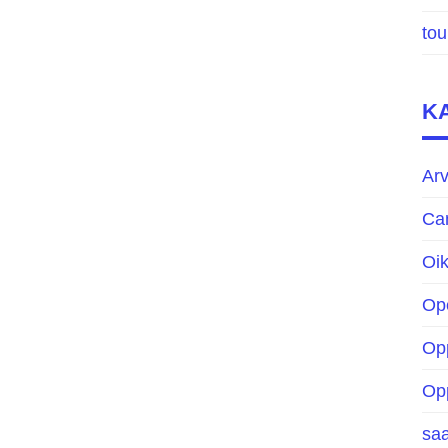
to
K
Arv
Ca
Oik
Op
Op
Op
sa