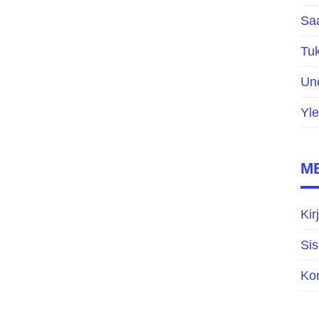
Saa
Tuk
Un
Yle
M
Kir
Sis
Ko