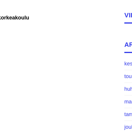
V
korkeakoulu
A
ke
to
hu
ma
ta
jo