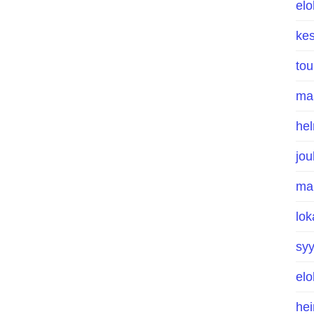
el
ke
to
ma
he
jo
ma
lo
sy
el
he