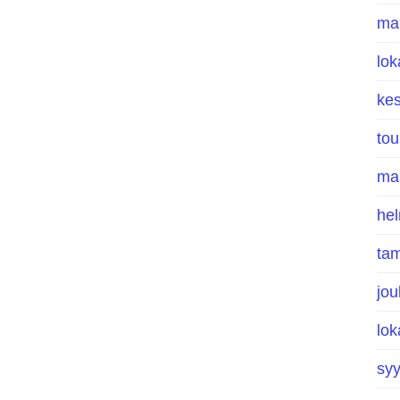
ma
lo
ke
to
ma
he
ta
jo
lo
sy