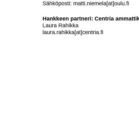
Sähköposti: matti.niemela[at]oulu.fi
Hankkeen partneri: Centria ammatti
Laura Rahikka
laura.rahikka[at]centria.fi