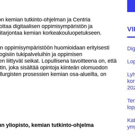
inen saavutettavuus
ebinaari 21.5.2021
 kemian tutkinto-ohjelman ja Centria
ttaa digitaalisen oppimisympäristön ja
pus.fi 1.7.2021 lähtien
VI
ssitarjontaa kemian korkeakouluopetukseen.
een oppimisympäristöön huomioidaan erityisesti
Dig
ogisiin tukipalveluihin ja oppimisen
liittyvät seikat. Lopullisena tavoitteena on, että
Lop
in, joka sisältää opintoja kiinteän olomuodon
llurgisten prosessien kemian osa-alueilta, on
Lyh
kor
202
Te
lop
Kat
n yliopisto, kemian tutkinto-ohjelma
ymp