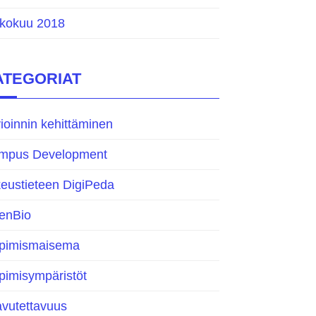
ukokuu 2018
ATEGORIAT
ioinnin kehittäminen
mpus Development
eustieteen DigiPeda
enBio
pimismaisema
pimisympäristöt
avutettavuus