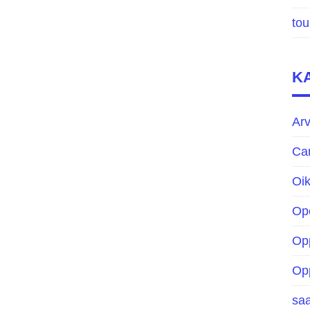
to
K
Arv
Ca
Oik
Op
Op
Op
sa