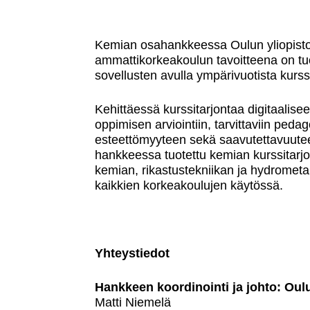
Digitaal
5.5.2021
korkeakoulussa -w
Kemian osahankkeessa Oulun yliopiston
ammattikorkeakoulun tavoitteena on tuo
DigiCam
29.6.2021
sovellusten avulla ympärivuotista kur
Kehittäessä kurssitarjontaa digitaalis
oppimisen arviointiin, tarvittaviin pedag
esteettömyyteen sekä saavutettavuuteen 
hankkeessa tuotettu kemian kurssitarjot
kemian, rikastustekniikan ja hydrometa
kaikkien korkeakoulujen käytössä.
Yhteystiedot
Hankkeen koordinointi ja johto: Oulu
Matti Niemelä