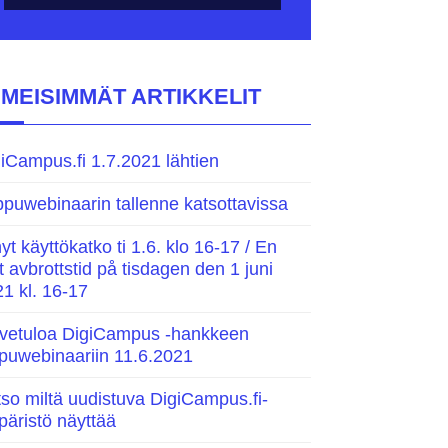
IMEISIMMÄT ARTIKKELIT
iCampus.fi 1.7.2021 lähtien
puwebinaarin tallenne katsottavissa
yt käyttökatko ti 1.6. klo 16-17 / En
t avbrottstid på tisdagen den 1 juni
1 kl. 16-17
rvetuloa DigiCampus -hankkeen
puwebinaariin 11.6.2021
so miltä uudistuva DigiCampus.fi-
äristö näyttää