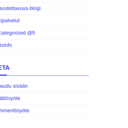
vutettavuus-blogi
ipalvelut
categorized @fi
isinfo
ETA
jaudu sisään
ältösyöte
mmenttisyöte